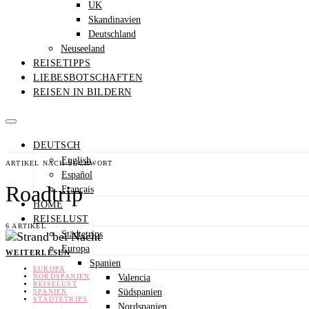
UK
Skandinavien
Deutschland
Neuseeland
REISETIPPS
LIEBESBOTSCHAFTEN
REISEN IN BILDERN
DEUTSCH
English
ARTIKEL NACH SUCHWORT
Español
Roadtrip
Français
HOME
REISELUST
6 ARTIKEL
Städtetrips
Europa
WEITERLESEN
Spanien
EUROPA
Valencia
NORDSPANIEN
REISELUST
Südspanien
SPANIEN
STÄDTETRIPS
Nordspanien