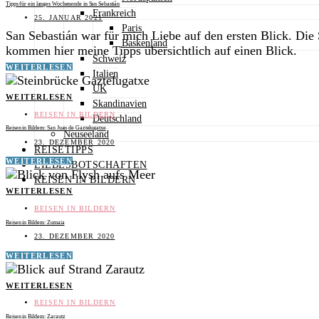
Tipps für ein langes Wochenende in San Sebastián
Frankreich
25. JANUAR 2021
Paris
San Sebastián war für mich Liebe auf den ersten Blick. Die 
Baskenland
kommen hier meine Tipps übersichtlich auf einen Blick.
Schweiz
WEITERLESEN
Italien
UK
WEITERLESEN
Skandinavien
REISEN IN BILDERN
Deutschland
Reisen in Bildern: San Juan de Gaztelugatxe
Neuseeland
23. DEZEMBER 2020
REISETIPPS
WEITERLESEN
LIEBESBOTSCHAFTEN
REISEN IN BILDERN
WEITERLESEN
REISEN IN BILDERN
Reisen in Bildern: Zumaia
23. DEZEMBER 2020
WEITERLESEN
WEITERLESEN
REISEN IN BILDERN
Reisen in Bildern: Zarautz