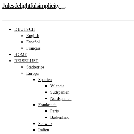
Julesdelightfulsimplicity
DEUTSCH
English
Español
Français
HOME
REISELUST
Städtetrips
Europa
Spanien
Valencia
Südspanien
Nordspanien
Frankreich
Paris
Baskenland
Schweiz
Italien