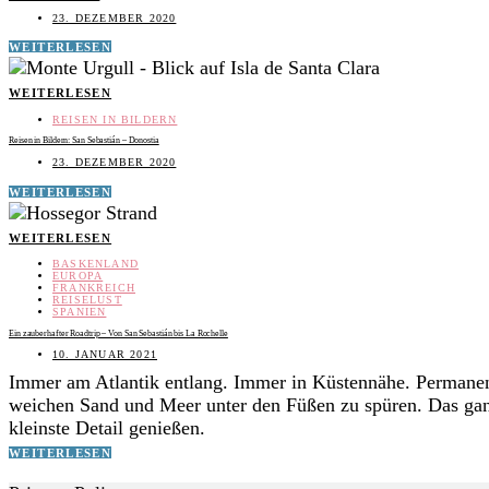
23. DEZEMBER 2020
WEITERLESEN
WEITERLESEN
REISEN IN BILDERN
Reisen in Bildern: San Sebastián – Donostia
23. DEZEMBER 2020
WEITERLESEN
WEITERLESEN
BASKENLAND
EUROPA
FRANKREICH
REISELUST
SPANIEN
Ein zauberhafter Roadtrip – Von San Sebastián bis La Rochelle
10. JANUAR 2021
Immer am Atlantik entlang. Immer in Küstennähe. Permanen
weichen Sand und Meer unter den Füßen zu spüren. Das ganz
kleinste Detail genießen.
WEITERLESEN