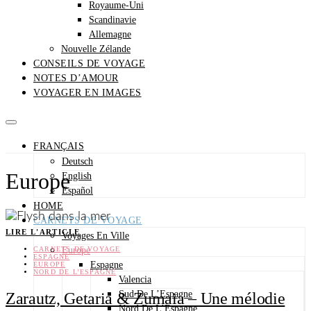
Royaume-Uni
Scandinavie
Allemagne
Nouvelle Zélande
CONSEILS DE VOYAGE
NOTES D’AMOUR
VOYAGER EN IMAGES
FRANÇAIS
Deutsch
Europe
English
Español
HOME
CARNETS DE VOYAGE
LIRE L'ARTICLE
Voyages En Ville
CARNETS DE VOYAGE
Europe
ESPAGNE
Espagne
EUROPE
NORD DE L’ESPAGNE
Valencia
Sud De L’Espagne
Zarautz, Getaria & Zumaia – Une mélodie
Nord De L’Espagne