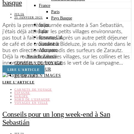
basque
France
Paris
JULIA
Pays Basque
25 JANVIER 2021
Suisse
Après la première journée exaltante à San Sebastián,
Italie
j'étais déjà attiré par les petits villages environnants,
Royaume-Uni
pas tout à fait inconnus. Après un autre petit déjeuner
Scandinavie
de café et de croissant à Bideluze, je suis monté dans le
Allemagne
bus en direction du paradis des surfeurs de Zarautz.
Nouvelle Zélande
Déjà la route à travers les villages, sur les collines et les
CONSEILS DE VOYAGE
innombrables courbes dans le vert de la campagne…
NOTES D’AMOUR
LIRE L'ARTICLE
VOYAGER EN IMAGES
LIRE L'ARTICLE
CARNETS DE VOYAGE
ESPAGNE
EUROPE
NORD DE L’ESPAGNE
VOYAGES EN VILLE
Conseils pour un long week-end à San
Sebastián
JULIA