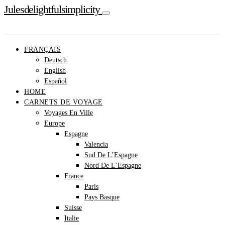
Julesdelightfulsimplicity
FRANÇAIS
Deutsch
English
Español
HOME
CARNETS DE VOYAGE
Voyages En Ville
Europe
Espagne
Valencia
Sud De L’Espagne
Nord De L’Espagne
France
Paris
Pays Basque
Suisse
Italie