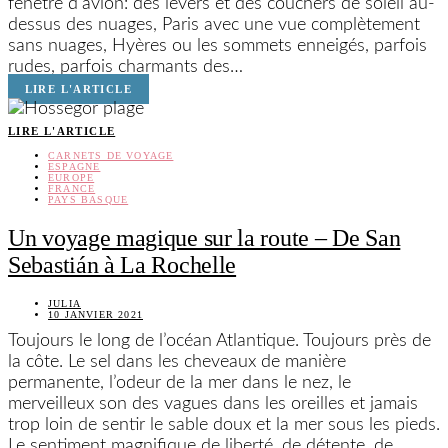
fenêtre d’avion: des levers et des couchers de soleil au-
dessus des nuages, Paris avec une vue complètement
sans nuages, Hyères ou les sommets enneigés, parfois
rudes, parfois charmants des…
LIRE L'ARTICLE
LIRE L'ARTICLE
CARNETS DE VOYAGE
ESPAGNE
EUROPE
FRANCE
PAYS BASQUE
Un voyage magique sur la route – De San
Sebastián à La Rochelle
JULIA
10 JANVIER 2021
Toujours le long de l’océan Atlantique. Toujours près de
la côte. Le sel dans les cheveaux de manière
permanente, l’odeur de la mer dans le nez, le
merveilleux son des vagues dans les oreilles et jamais
trop loin de sentir le sable doux et la mer sous les pieds.
Le sentiment magnifique de liberté, de détente, de